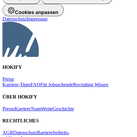
Cookies anpassen
Datenschutz
Impressum
HOKIFY
Preise
Karriere-Tipps
FAQ
Für Jobsuchende
Recruiting Wissen
ÜBER HOKIFY
Presse
Karriere
Team
Werte
Geschichte
RECHTLICHES
AGB
Datenschutz
Barrierefreiheits-