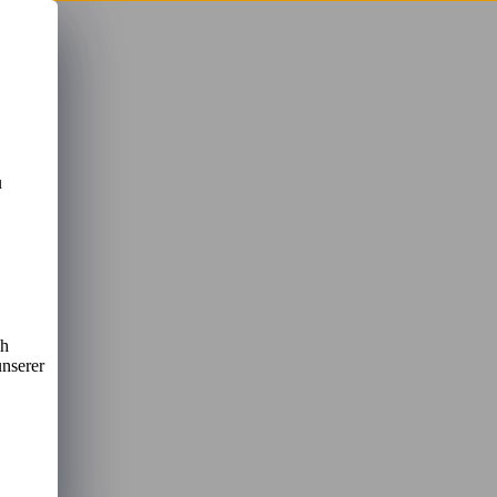
u
u
ch
unserer