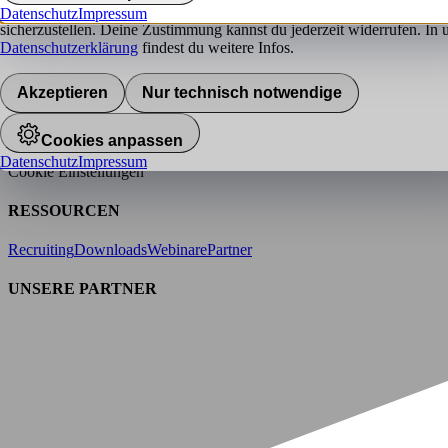
hokify verwendet Cookies, um das bestmögliche Nutzererlebnis für di
Datenschutz
Impressum
ÜBER HOKIFY
sicherzustellen. Deine Zustimmung kannst du jederzeit widerrufen. In 
Datenschutzerklärung
findest du weitere Infos.
Presse
Karriere
Team
Werte
Geschichte
Akzeptieren
Nur technisch notwendige
RECHTLICHES
AGB
Datenschutz
Barrierefreiheitserklärung
Impressum
Cookies anpassen
Datenschutz
Impressum
Cookie Einstellungen
RESSOURCEN
Recruiting
Downloads
Webinare
Partner
UNSERE PARTNER