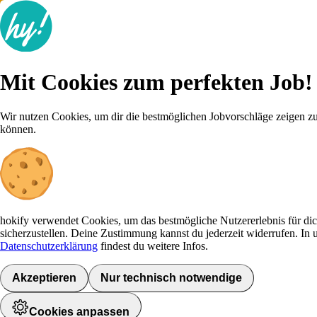
Lösungen & Preise
Recruiting Wissen
Mit Cookies zum perfekten Job!
Do-It-Jobs
Kostenlose Beratung
Wir nutzen Cookies, um dir die bestmöglichen Jobvorschläge zeigen z
+43 1 9346 898 0
Mit Cookies zum perfekten Job!
können.
Anmelden
Wir nutzen Cookies, um dir die bestmöglichen Jobvorschläge zeigen z
können.
hokify verwendet Cookies, um das bestmögliche Nutzererlebnis für di
sicherzustellen. Deine Zustimmung kannst du jederzeit widerrufen. In 
Datenschutzerklärung
findest du weitere Infos.
HOKIFY
Akzeptieren
Nur technisch notwendige
Preise
Karriere-Tipps
FAQ
Für Jobsuchende
Recruiting Wissen
Cookies anpassen